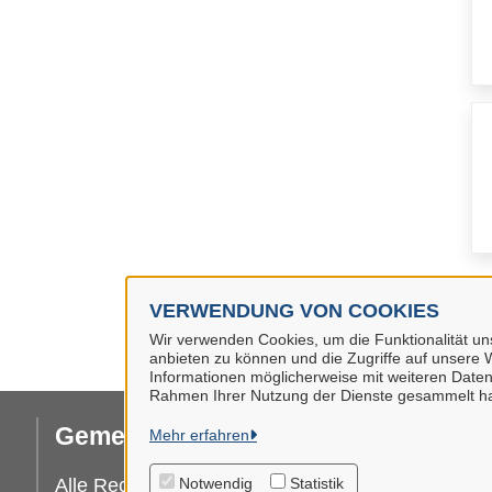
VERWENDUNG VON COOKIES
Wir verwenden Cookies, um die Funktionalität uns
anbieten zu können und die Zugriffe auf unsere W
Informationen möglicherweise mit weiteren Daten
Rahmen Ihrer Nutzung der Dienste gesammelt h
Gemeinde Bunde
Mehr erfahren
Da
I
Alle Rechte vorbehalten
Notwendig
Statistik